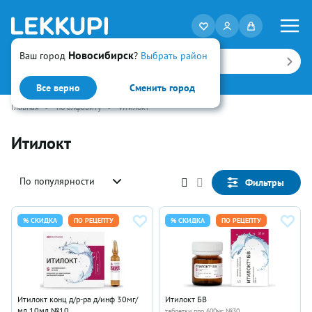
Новосибирск
Ваш город
?
Выбрать район
Искать
Все верно
Сменить город
Главная
•
по алфавиту
•
Итилокт
Итилокт
По популярности
Фильтры
% СКИДКА
ПО РЕЦЕПТУ
% СКИДКА
ПО РЕЦЕПТУ
Итилокт конц д/р-ра д/инф 30мг/
Итилокт БВ
мл 10мл №10
таблетки ппо 600мг №30