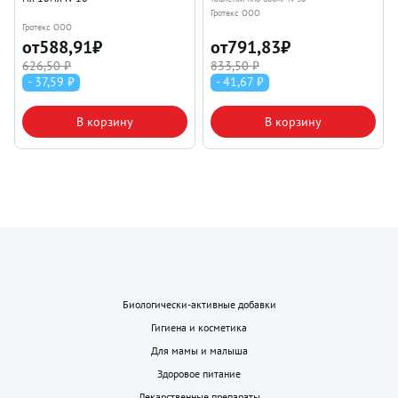
Гротекс ООО
Гротекс ООО
от
588,91
₽
от
791,83
₽
626,50 ₽
833,50 ₽
- 37,59 ₽
- 41,67 ₽
В корзину
В корзину
Биологически-активные добавки
Гигиена и косметика
Для мамы и малыша
Здоровое питание
Лекарственные препараты