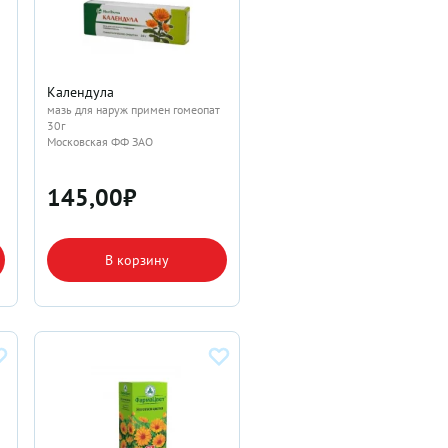
Календула
мазь для наруж примен гомеопат
30г
Московская ФФ ЗАО
145,00
₽
В корзину