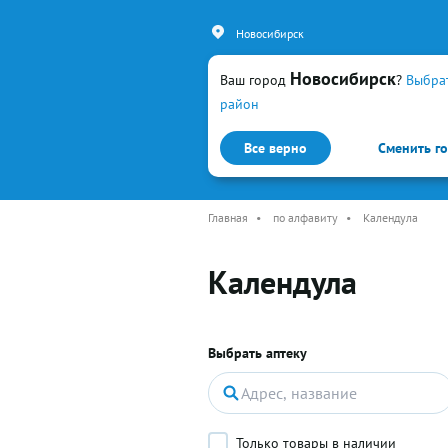
Новосибирск
Новосибирск
Ваш город
?
Выбра
район
Все верно
Сменить г
Каталог
Простуда и гр
Главная
•
по алфавиту
•
Календула
Календула
Выбрать аптеку
Только товары в наличии