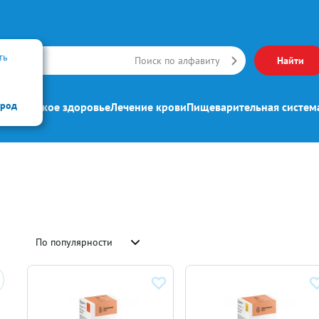
ть
Искать
Поиск по алфавиту
Найти
ород
ипп
Женское здоровье
Лечение крови
Пищеварительная систем
По популярности