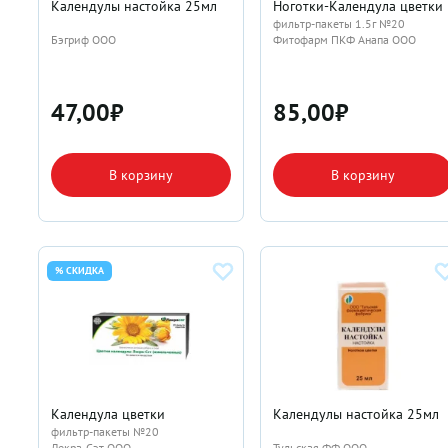
Календулы настойка 25мл
Ноготки-Календула цветки
фильтр-пакеты 1.5г №20
Бэгриф ООО
Фитофарм ПКФ Анапа ООО
47,00
₽
85,00
₽
В корзину
В корзину
% СКИДКА
Календула цветки
Календулы настойка 25мл
фильтр-пакеты №20
Лекра-Сэт ООО
Тульская ФФ ООО