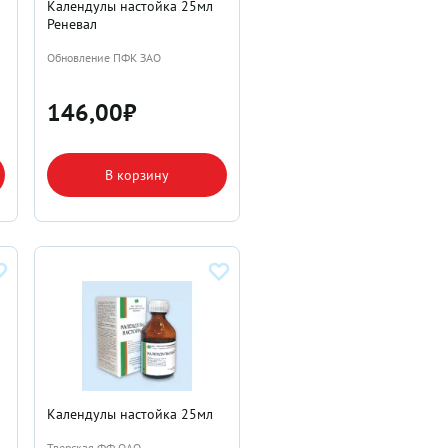
Календулы настойка 25мл
Реневал
Обновление ПФК ЗАО
146,00
₽
В корзину
Календулы настойка 25мл
Тверская ФФ ОАО