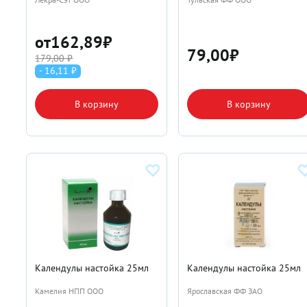
от
162,89
₽
79,00
₽
179,00 ₽
- 16,11 ₽
В корзину
В корзину
Календулы настойка 25мл
Календулы настойка 25мл
Камелия НПП ООО
Ярославская ФФ ЗАО