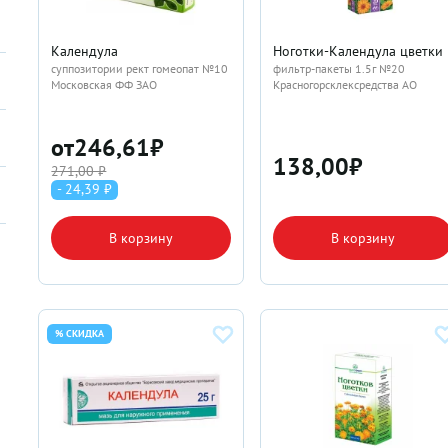
Календула
Ноготки-Календула цветки
суппозитории рект гомеопат №10
фильтр-пакеты 1.5г №20
Московская ФФ ЗАО
Красногорсклексредства АО
от
246,61
₽
138,00
₽
271,00 ₽
- 24,39 ₽
В корзину
В корзину
% СКИДКА