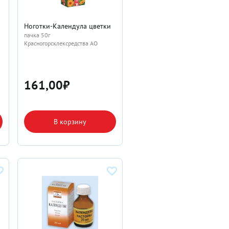
Ноготки-Календула цветки
пачка 50г
Красногорсклексредства АО
161,00
₽
В корзину