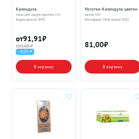
Календула
Ноготки-Календула цветки
мазь для наруж примен 25г
пачка 50г
Борисовский ЗМП
Фитофарм ПКФ Анапа ООО
от
91,91
₽
81,00
₽
101,00 ₽
- 9,09 ₽
В корзину
В корзину