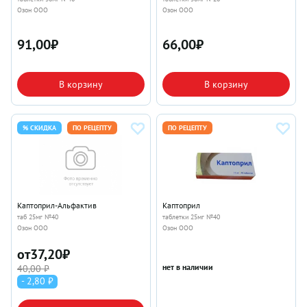
Озон ООО
Озон ООО
91,00
₽
66,00
₽
В корзину
В корзину
% СКИДКА
ПО РЕЦЕПТУ
ПО РЕЦЕПТУ
Каптоприл-Альфактив
Каптоприл
таб 25мг №40
таблетки 25мг №40
Озон ООО
Озон ООО
от
37,20
₽
нет в наличии
40,00 ₽
- 2,80 ₽