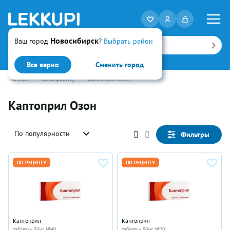
Новосибирск
Ваш город
?
Выбрать район
Искать
Все верно
Сменить город
Главная
•
по алфавиту
•
Каптоприл Озон
Каптоприл Озон
По популярности
Фильтры
ПО РЕЦЕПТУ
ПО РЕЦЕПТУ
Каптоприл
Каптоприл
таблетки 50мг №40
таблетки 50мг №20