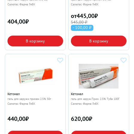
Салютас Фарма ГмбХ
Салютас Фарма ГмбХ
от
445,00
₽
404,00
₽
545,00 ₽
- 100,00 ₽
В корзину
В корзину
Кетонал
Кетонал
гель для наружн примен 2.5% 50г
гель для наруж.Прим. 2.5% Туба 100Г
Салютас Фарма ГмбХ
Салютас Фарма ГмбХ
440,00
₽
620,00
₽