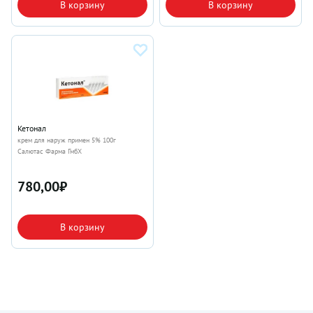
В корзину
В корзину
Кетонал
крем для наруж примен 5% 100г
Салютас Фарма ГмбХ
780,00
₽
В корзину