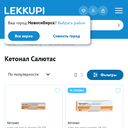
Новосибирск
Ваш город
?
Выбрать район
Искать
Все верно
Сменить город
Главная
•
по алфавиту
•
Кетонал Салютас
Кетонал Салютас
По популярности
Фильтры
% СКИДКА
Кетонал
Кетонал
крем для наруж примен 5% 30г
крем для наруж примен 5% 50г