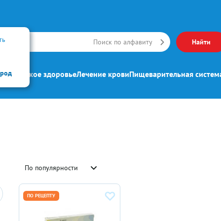
ть
Искать
Поиск по алфавиту
Найти
ород
ипп
Женское здоровье
Лечение крови
Пищеварительная систем
По популярности
ПО РЕЦЕПТУ