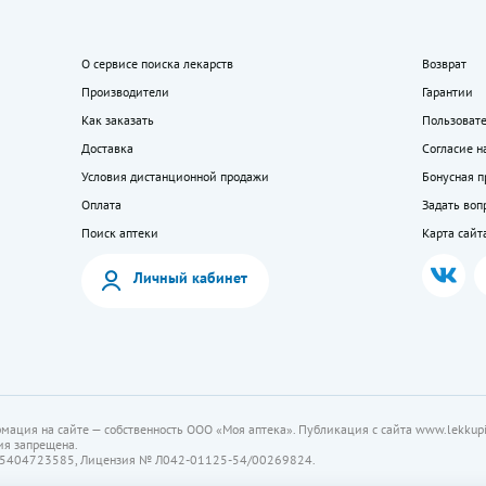
О сервисе поиска лекарств
Возврат
Производители
Гарантии
Как заказать
Пользоват
Доставка
Согласие н
Условия дистанционной продажи
Бонусная 
Оплата
Задать воп
Поиск аптеки
Карта сайт
Личный кабинет
мация на сайте — собственность ООО «Моя аптека». Публикация с сайта www.lekkupi
ия запрещена.
5404723585, Лицензия № Л042-01125-54/00269824.