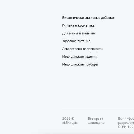
Биологически-активные добавки
Гигиена и косметика
Для мамы и малыша
Здоровое питание
Лекарственные препараты
Медицинские изделия
Медицинские приборы
2026 ©
Все права
Вся инфор
«LEKkupi»
защищены.
разрешен
ОГРН:102