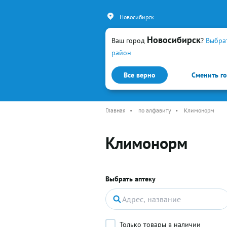
Новосибирск
Новосибирск
Ваш город
?
Выбра
район
Все верно
Сменить г
Каталог
Простуда и гр
Главная
•
по алфавиту
•
Климонорм
Климонорм
Выбрать аптеку
Только товары в наличии