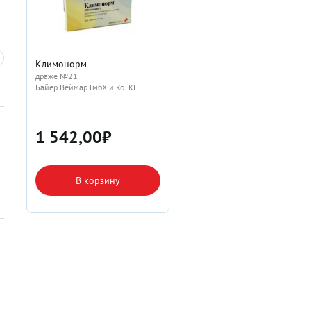
Климонорм
драже №21
Байер Веймар ГмбХ и Ко. КГ
1 542,00
₽
В корзину