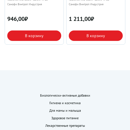
Санофи Винтроп Индустрия
Санофи Винтроп Индустрия
946,00
₽
1 211,00
₽
В корзину
В корзину
Биологически-активные добавки
Гигиена и косметика
Для мамы и малыша
Здоровое питание
Лекарственные препараты