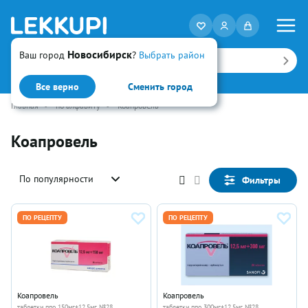
Новосибирск
Ваш город
?
Выбрать район
Искать
Все верно
Сменить город
Главная
•
по алфавиту
•
Коапровель
Коапровель
По популярности
Фильтры
ПО РЕЦЕПТУ
ПО РЕЦЕПТУ
Коапровель
Коапровель
таблетки ппо 150мг+12.5мг №28
таблетки ппо 300мг+12.5мг №28