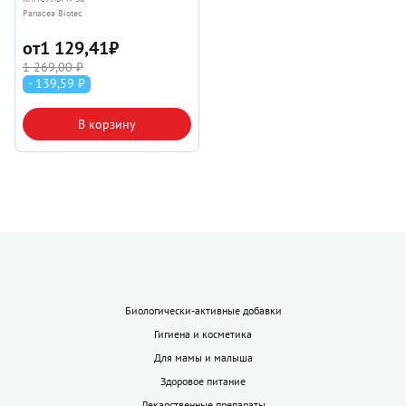
Panacea Biotec
от
1 129,41
₽
1 269,00 ₽
- 139,59 ₽
В корзину
Биологически-активные добавки
Гигиена и косметика
Для мамы и малыша
Здоровое питание
Лекарственные препараты