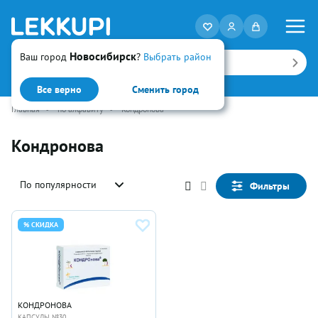
Новосибирск
Ваш город
?
Выбрать район
Искать
Все верно
Сменить город
Главная
•
по алфавиту
•
Кондронова
Кондронова
По популярности
Фильтры
% СКИДКА
КОНДРОНОВА
КАПСУЛЫ №30