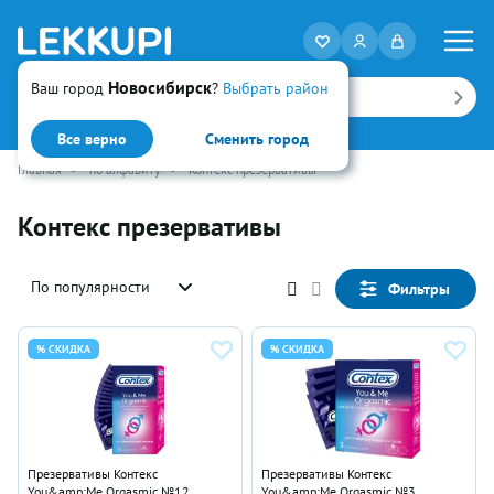
Новосибирск
Ваш город
?
Выбрать район
Искать
Все верно
Сменить город
Главная
•
по алфавиту
•
Контекс презервативы
Контекс презервативы
По популярности
Фильтры
% СКИДКА
% СКИДКА
Презервативы Контекс
Презервативы Контекс
You&amp;Me Orgasmic №12
You&amp;Me Orgasmic №3