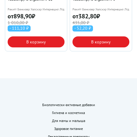
Рекитт Бенкизер Хелскэр Интернешнл Лтд
Рекитт Бенкизер Хелскэр Интернешнл Лтд
от
898,90
₽
от
382,80
₽
1 010,00 ₽
435,00 ₽
- 111,10 ₽
- 52,20 ₽
В корзину
В корзину
Биологически-активные добавки
Гигиена и косметика
Для мамы и малыша
Здоровое питание
Лекарственные препараты