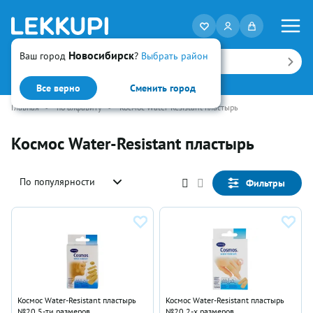
Новосибирск
Ваш город
?
Выбрать район
Искать
Все верно
Сменить город
Главная
•
по алфавиту
•
Космос Water-Resistant пластырь
Космос Water-Resistant пластырь
По популярности
Фильтры
Космос Water-Resistant пластырь
Космос Water-Resistant пластырь
№20 5-ти размеров
№20 2-х размеров