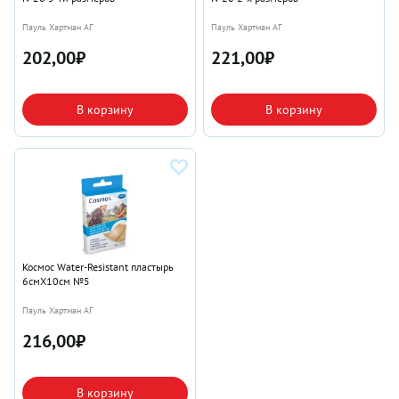
Пауль Хартман АГ
Пауль Хартман АГ
202,00
₽
221,00
₽
В корзину
В корзину
Космос Water-Resistant пластырь
6смX10см №5
Пауль Хартман АГ
216,00
₽
В корзину