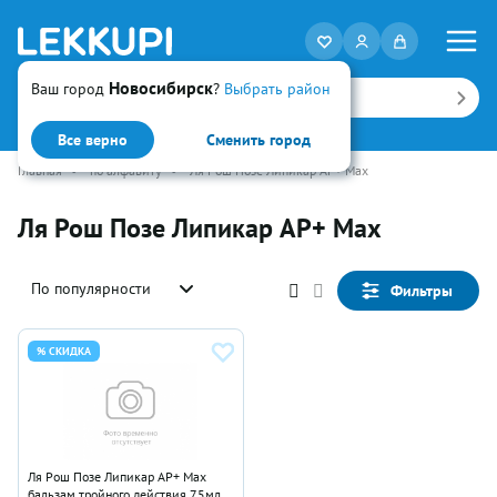
Новосибирск
Ваш город
?
Выбрать район
Искать
Все верно
Сменить город
Главная
•
по алфавиту
•
Ля Рош Позе Липикар AP+ Max
Ля Рош Позе Липикар AP+ Max
По популярности
Фильтры
% СКИДКА
Ля Рош Позе Липикар AP+ Max
бальзам тройного действия 75мл