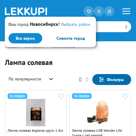
Новосибирск
Ваш город
?
Выбрать район
Искать
Все верно
Сменить город
Главная
•
по алфавиту
•
Лампа солевая
Лампа солевая
По популярности
Фильтры
% СКИДКА
% СКИДКА
Лампа солевая Корзина круги 1.8кг
Лампа солевая USB Wonder Llfe
Скала с Led лампой