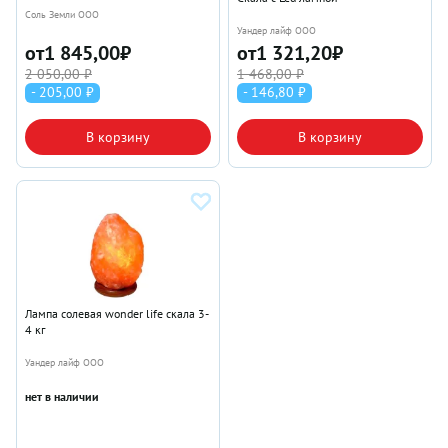
Соль Земли ООО
Уандер лайф ООО
от
1 845,00
₽
от
1 321,20
₽
2 050,00 ₽
1 468,00 ₽
- 205,00 ₽
- 146,80 ₽
В корзину
В корзину
Лампа солевая wonder life скала 3-
4 кг
Уандер лайф ООО
нет в наличии