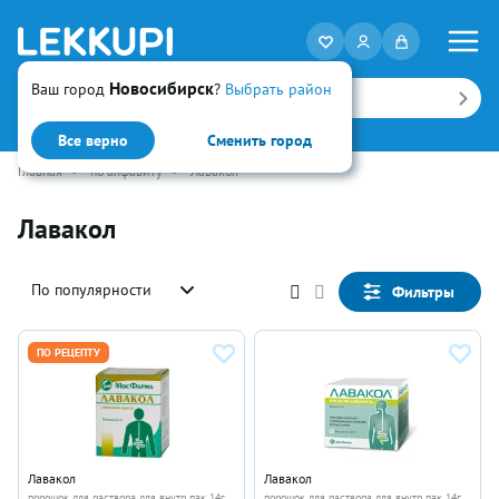
Новосибирск
Ваш город
?
Выбрать район
Искать
Все верно
Сменить город
Главная
•
по алфавиту
•
Лавакол
Лавакол
По популярности
Фильтры
ПО РЕЦЕПТУ
Лавакол
Лавакол
порошок для раствора для внутр пак 14г
порошок для раствора для внутр пак 14г