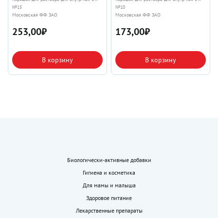
№15
№10
Московская ФФ ЗАО
Московская ФФ ЗАО
253,00
₽
173,00
₽
В корзину
В корзину
Биологически-активные добавки
Гигиена и косметика
Для мамы и малыша
Здоровое питание
Лекарственные препараты