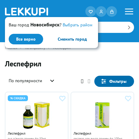
Новосибирск
Ваш город
?
Выбрать район
Искать
Все верно
Сменить город
Главная
•
по алфавиту
•
Леспефрил
Леспефрил
По популярности
Фильтры
% СКИДКА
Леспефрил
Леспефрил
р-р д/внутр примен фл 50мл
раствор для внутр примен фл 100мл