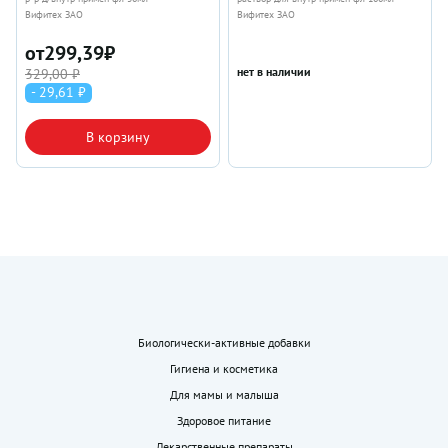
Вифитех ЗАО
Вифитех ЗАО
от
299,39
₽
нет в наличии
329,00 ₽
- 29,61 ₽
В корзину
Биологически-активные добавки
Гигиена и косметика
Для мамы и малыша
Здоровое питание
Лекарственные препараты