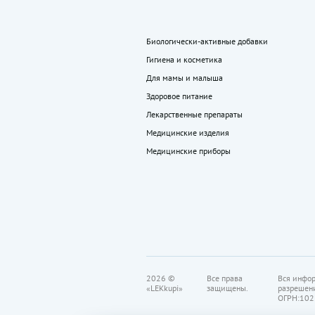
Биологически-активные добавки
Гигиена и косметика
Для мамы и малыша
Здоровое питание
Лекарственные препараты
Медицинские изделия
Медицинские приборы
2026 ©
Все права
Вся инфор
«LEKkupi»
защищены.
разрешен
ОГРН:102