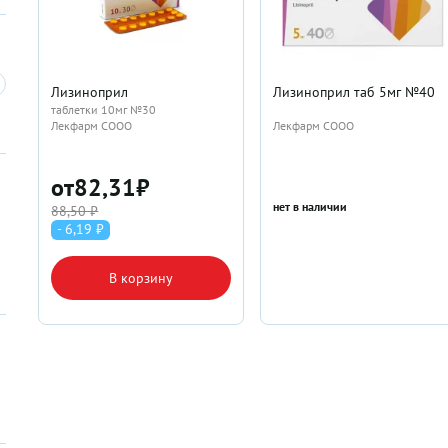
Лизиноприл
Лизиноприл таб 5мг №40
таблетки 10мг №30
Лекфарм СООО
Лекфарм СООО
от
82,31
₽
нет в наличии
88,50 ₽
- 6,19 ₽
В корзину