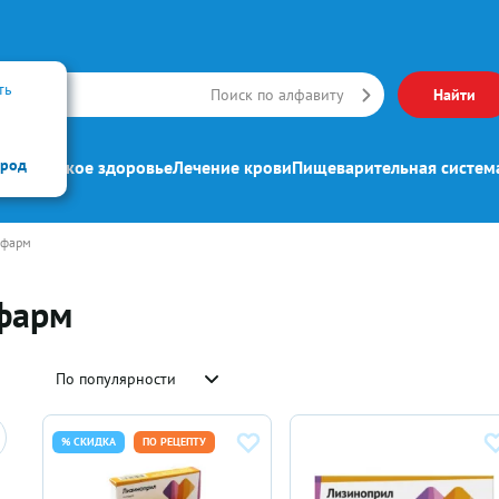
ть
Искать
Поиск по алфавиту
Найти
ород
ипп
Женское здоровье
Лечение крови
Пищеварительная систем
кфарм
фарм
По популярности
% СКИДКА
ПО РЕЦЕПТУ