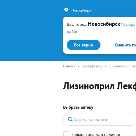
Новосибирск
Новосибирск
Ваш город
?
Выбра
район
Все верно
Сменить г
Каталог
Простуда и гр
Главная
•
по алфавиту
•
Лизиноприл Ле
Лизиноприл Лек
Выбрать аптеку
Только товары в наличии