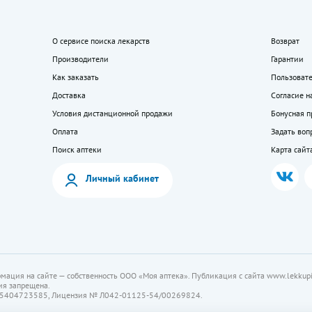
О сервисе поиска лекарств
Возврат
Производители
Гарантии
Как заказать
Пользоват
Доставка
Согласие н
Условия дистанционной продажи
Бонусная 
Оплата
Задать воп
Поиск аптеки
Карта сайт
Личный кабинет
мация на сайте — собственность ООО «Моя аптека». Публикация с сайта www.lekkupi
ия запрещена.
5404723585, Лицензия № Л042-01125-54/00269824.