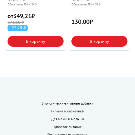
Обновление ПФК ЗАО
Обновление ПФК ЗАО
от
349,21
₽
130,00
₽
371,50 ₽
- 22,29 ₽
В корзину
В корзину
Биологически-активные добавки
Гигиена и косметика
Для мамы и малыша
Здоровое питание
Лекарственные препараты