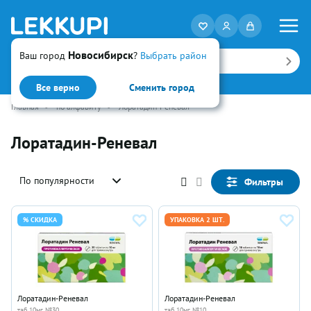
Новосибирск
Ваш город
?
Выбрать район
Искать
Все верно
Сменить город
Главная
•
по алфавиту
•
Лоратадин-Реневал
Лоратадин-Реневал
По популярности
Фильтры
% СКИДКА
УПАКОВКА 2 ШТ.
Лоратадин-Реневал
Лоратадин-Реневал
таб 10мг №30
таб 10мг №10