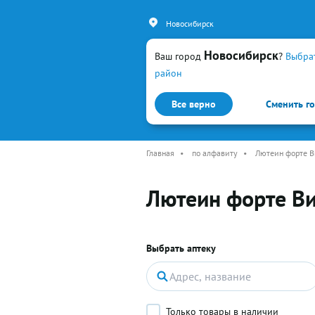
Новосибирск
Новосибирск
Ваш город
?
Выбра
район
Все верно
Сменить г
Каталог
Простуда и гр
Главная
•
по алфавиту
•
Лютеин форте 
Лютеин форте В
Выбрать аптеку
Только товары в наличии