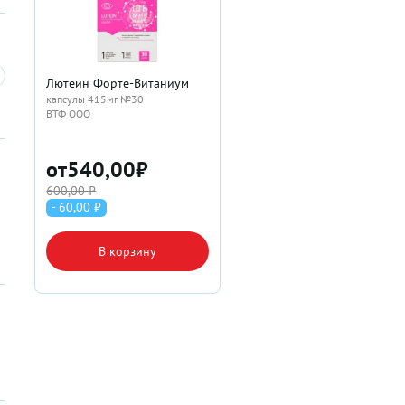
Лютеин Форте-Витаниум
капсулы 415мг №30
ВТФ ООО
от
540,00
₽
600,00 ₽
- 60,00 ₽
В корзину