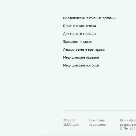
Биологически-активные добавки
Гигиена и косметика
Для мамы и малыша
Здоровое питание
Лекарственные препараты
Медицинские изделия
Медицинские приборы
2026 ©
Все права
Вся инфор
«LEKkupi»
защищены.
разрешен
ОГРН:102