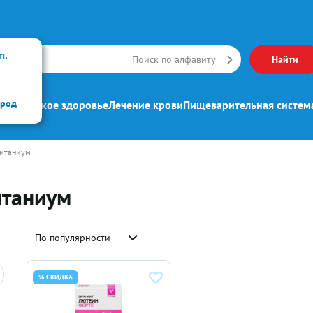
ть
Искать
Поиск по алфавиту
Найти
ород
ипп
Женское здоровье
Лечение крови
Пищеварительная систем
Витаниум
итаниум
По популярности
% СКИДКА