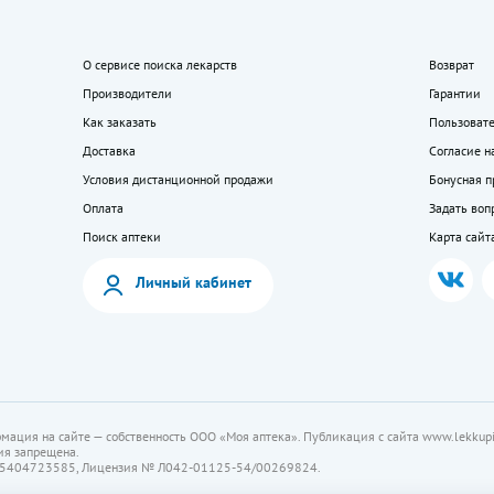
О сервисе поиска лекарств
Возврат
Производители
Гарантии
Как заказать
Пользоват
Доставка
Согласие н
Условия дистанционной продажи
Бонусная 
Оплата
Задать воп
Поиск аптеки
Карта сайт
Личный кабинет
мация на сайте — собственность ООО «Моя аптека». Публикация с сайта www.lekkupi
ия запрещена.
5404723585, Лицензия № Л042-01125-54/00269824.