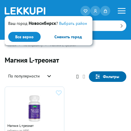
Новосибирск
Ваш город
?
Выбрать район
Искать
Все верно
Сменить город
Главная
•
по алфавиту
•
Магния L-треонат
Магния L-треонат
По популярности
Фильтры
Магния L-треонат
таблетки по №90