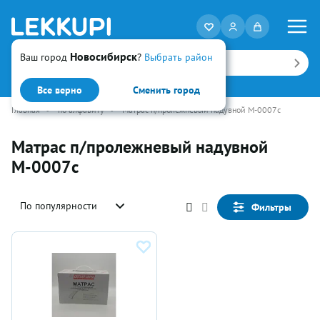
Новосибирск
Ваш город
?
Выбрать район
Искать
Все верно
Сменить город
Главная
•
по алфавиту
•
Матрас п/пролежневый надувной М-0007с
Матрас п/пролежневый надувной
М-0007с
По популярности
Фильтры