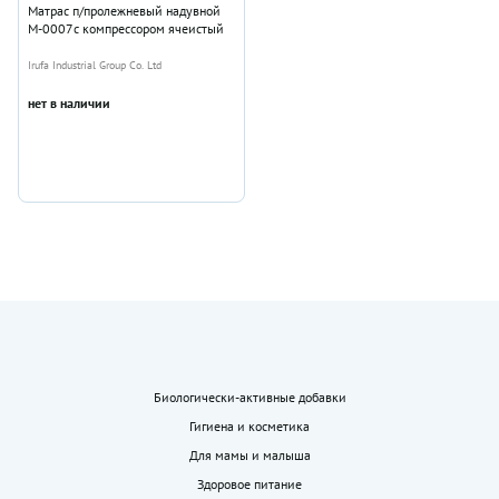
Матрас п/пролежневый надувной
М-0007с компрессором ячеистый
Irufa Industrial Group Co. Ltd
нет в наличии
Биологически-активные добавки
Гигиена и косметика
Для мамы и малыша
Здоровое питание