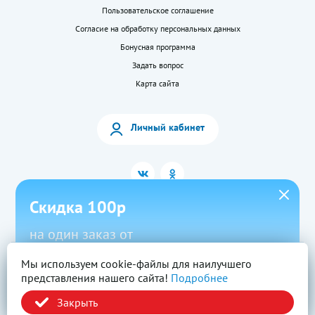
Пользовательское соглашение
Согласие на обработку персональных данных
Бонусная программа
Задать вопрос
Карта сайта
Личный кабинет
Скидка 100р
на один заказ от
1500р в приложении
Мы используем cookie-файлы для наилучшего
2026 © «LEKkupi»
Все права защищены.
представления нашего сайта!
Подробнее
Новый
Скачать
Промокод
Вся информация на сайте — собственность ООО «Моя аптека». Публикация с
сайта www.lekkupi.ru без разрешения запрещена.
Закрыть
ОГРН:1025404723585, Лицензия № Л042-01125-54/00269824.
Политика конфиденциальности