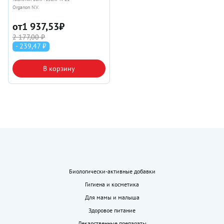
Organon N.V.
от
1 937,53
₽
2 177,00 ₽
- 239,47 ₽
В корзину
Биологически-активные добавки
Гигиена и косметика
Для мамы и малыша
Здоровое питание
Лекарственные препараты