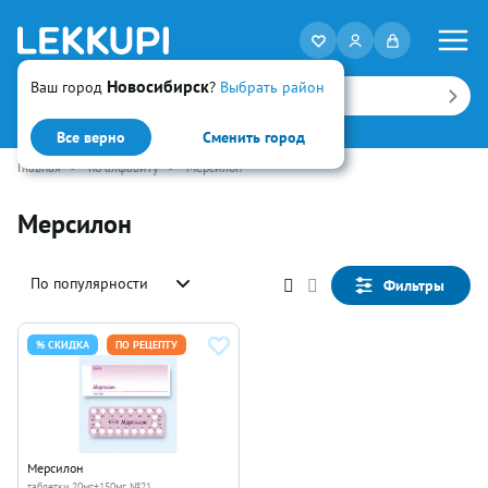
Новосибирск
Ваш город
?
Выбрать район
Искать
Все верно
Сменить город
Главная
•
по алфавиту
•
Мерсилон
Мерсилон
По популярности
Фильтры
% СКИДКА
ПО РЕЦЕПТУ
Мерсилон
таблетки 20мг+150мг №21