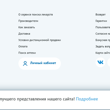
О сервисе поиска лекарств
Возврат
Производители
Гарантии
Как заказать
Пользоват
Доставка
Согласие н
Условия дистанционной продажи
Бонусная 
Оплата
Задать воп
Поиск аптеки
Карта сайт
Личный кабинет
мация на сайте — собственность ООО «Моя аптека». Публикация с сайта www.lekkupi
лучшего представления нашего сайта!
Подробнее
ия запрещена.
5404723585, Лицензия № Л042-01125-54/00269824.