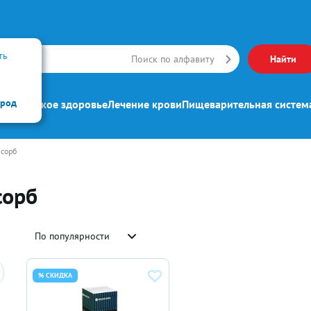
ть
Искать
Поиск по алфавиту
Найти
ород
ипп
Женское здоровье
Лечение крови
Пищеварительная систем
сорб
сорб
По популярности
% СКИДКА