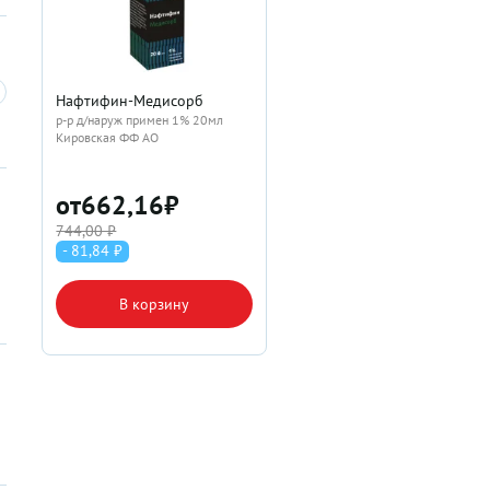
Нафтифин-Медисорб
р-р д/наруж примен 1% 20мл
Кировская ФФ АО
от
662,16
₽
744,00 ₽
- 81,84 ₽
В корзину