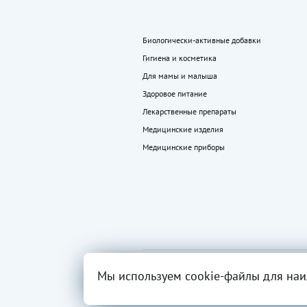
Биологически-активные добавки
Гигиена и косметика
Для мамы и малыша
Здоровое питание
Лекарственные препараты
Медицинские изделия
Медицинские приборы
2026 ©
Все права
Вся инфор
Мы используем cookie-файлы для наи
«LEKkupi»
защищены.
разрешен
ОГРН:102