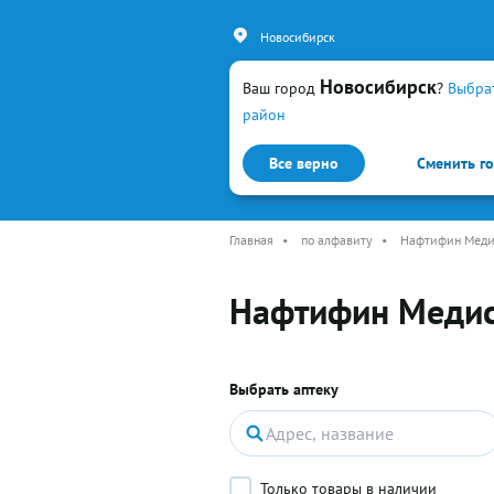
Новосибирск
Новосибирск
Ваш город
?
Выбра
район
Все верно
Сменить г
Каталог
Простуда и гр
Главная
•
по алфавиту
•
Нафтифин Меди
Нафтифин Меди
Выбрать аптеку
Только товары в наличии