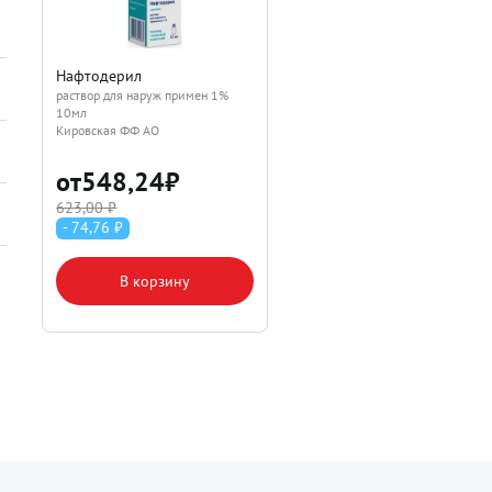
Нафтодерил
раствор для наруж примен 1%
10мл
Кировская ФФ АО
от
548,24
₽
623,00 ₽
- 74,76 ₽
В корзину