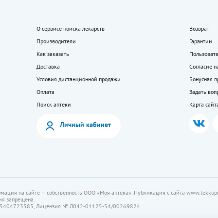
О сервисе поиска лекарств
Возврат
Производители
Гарантии
Как заказать
Пользоват
Доставка
Согласие н
Условия дистанционной продажи
Бонусная 
Оплата
Задать воп
Поиск аптеки
Карта сайт
Личный кабинет
мация на сайте — собственность ООО «Моя аптека». Публикация с сайта www.lekkupi
ия запрещена.
5404723585, Лицензия № Л042-01125-54/00269824.