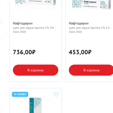
Нафтодерил
Нафтодерил
крем для наруж примен 1% 30г
крем для наруж примен 1% 15г
Озон ООО
Озон ООО
736,00
₽
453,00
₽
В корзину
В корзину
% СКИДКА