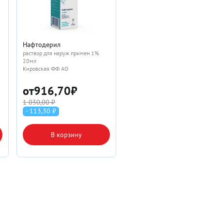
Нафтодерил
раствор для наруж примен 1%
20мл
Кировская ФФ АО
от
916,70
₽
1 030,00 ₽
- 113,30 ₽
В корзину