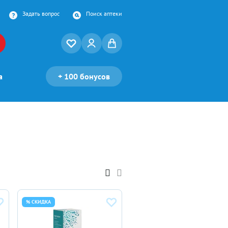
Задать вопрос
Поиск аптеки
а
+
100 бонусов
% СКИДКА