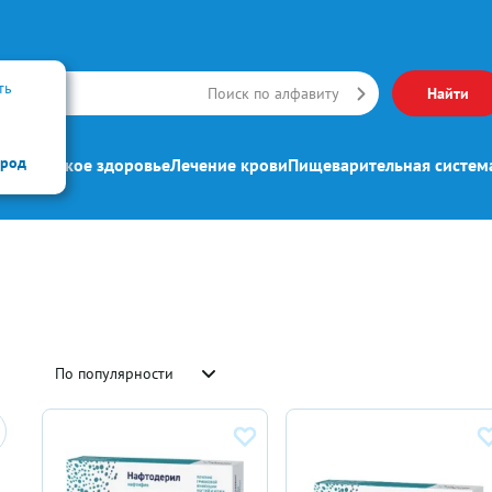
ть
Искать
Поиск по алфавиту
Найти
ород
ипп
Женское здоровье
Лечение крови
Пищеварительная систем
По популярности