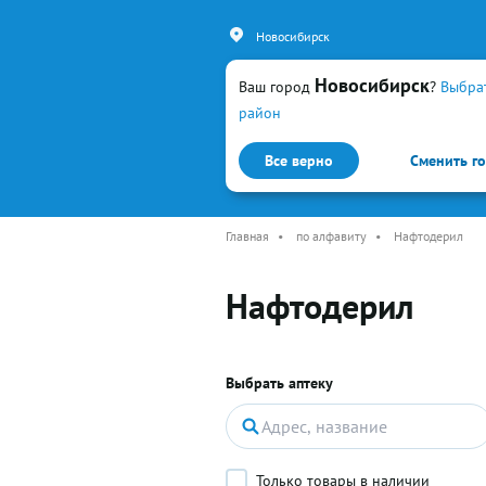
Новосибирск
Новосибирск
Ваш город
?
Выбра
район
Все верно
Сменить г
Каталог
Простуда и гр
Главная
•
по алфавиту
•
Нафтодерил
Нафтодерил
Выбрать аптеку
Только товары в наличии