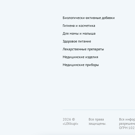
Биологически-активные добавки
Гигиена и косметика
Для мамы и малыша
Здоровое питание
Лекарственные препараты
Медицинские изделия
Медицинские приборы
2026 ©
Все права
Вся инфор
«LEKkupi»
защищены.
разрешен
ОГРН:102