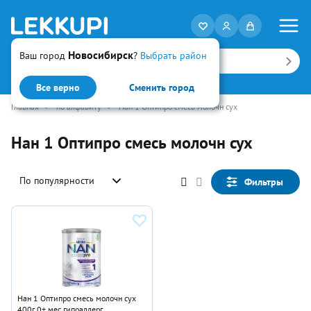
Новосибирск
Ваш город
?
Выбрать район
Искать
Все верно
Сменить город
Главная
•
по алфавиту
•
Нан 1 Оптипро смесь молочн сух
Нан 1 Оптипро смесь молочн сух
По популярности
Фильтры
Нан 1 Оптипро смесь молочн сух
400г 0+ мес гипоаллерг