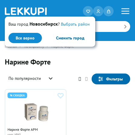
Новосибирск
Ваш город
?
Выбрать район
Искать
Все верно
Сменить город
Главная
•
по алфавиту
•
Нарине Форте
Нарине Форте
По популярности
Фильтры
% СКИДКА
Наринэ Форте АРМ
капс №60