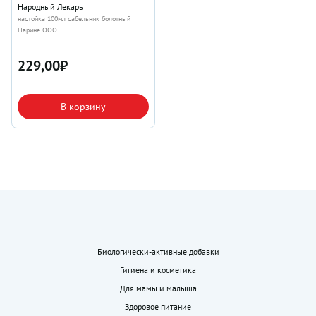
Народный Лекарь
настойка 100мл сабельник болотный
Нарине ООО
229,00
₽
В корзину
Биологически-активные добавки
Гигиена и косметика
Для мамы и малыша
Здоровое питание