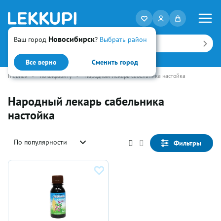
Новосибирск
Ваш город
?
Выбрать район
Искать
Все верно
Сменить город
Главная
•
по алфавиту
•
Народный лекарь сабельника настойка
Народный лекарь сабельника
настойка
По популярности
Фильтры