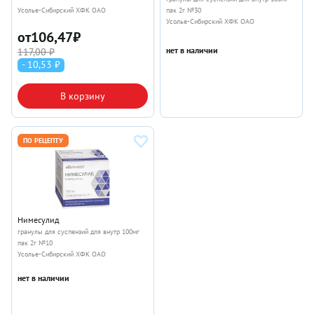
Усолье-Сибирский ХФК ОАО
пак 2г №30
Усолье-Сибирский ХФК ОАО
от
106,47
₽
нет в наличии
117,00 ₽
- 10,53 ₽
В корзину
ПО РЕЦЕПТУ
Нимесулид
гранулы для суспензий для внутр 100мг
пак 2г №10
Усолье-Сибирский ХФК ОАО
нет в наличии