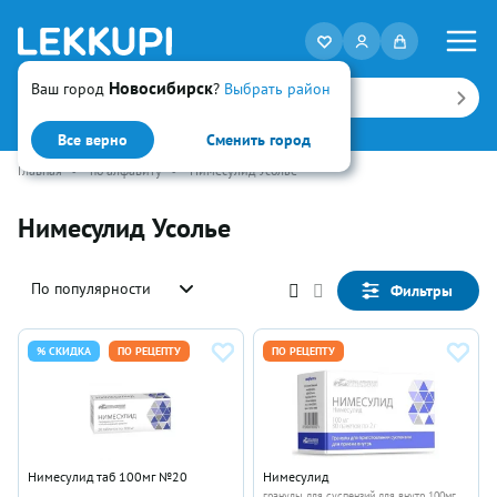
Новосибирск
Ваш город
?
Выбрать район
Искать
Все верно
Сменить город
Главная
•
по алфавиту
•
Нимесулид Усолье
Нимесулид Усолье
По популярности
Фильтры
% СКИДКА
ПО РЕЦЕПТУ
ПО РЕЦЕПТУ
Нимесулид таб 100мг №20
Нимесулид
гранулы для суспензий для внутр 100мг