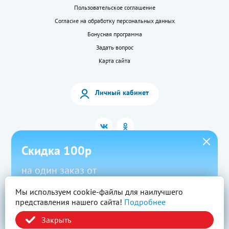
Пользовательское соглашение
Согласие на обработку персональных данных
Бонусная программа
Задать вопрос
Карта сайта
Личный кабинет
Скидка 100р
на один заказ от
1500р в приложении
Мы используем cookie-файлы для наилучшего
2026 © «LEKkupi»
Все права защищены.
представления нашего сайта!
Подробнее
Новый
Скачать
Промокод
Вся информация на сайте — собственность ООО «Моя аптека». Публикация с
сайта www.lekkupi.ru без разрешения запрещена.
Закрыть
ОГРН:1025404723585, Лицензия № Л042-01125-54/00269824.
Политика конфиденциальности