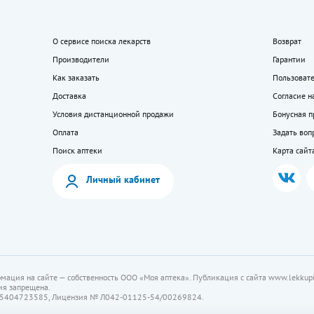
О сервисе поиска лекарств
Возврат
Производители
Гарантии
Как заказать
Пользоват
Доставка
Согласие н
Условия дистанционной продажи
Бонусная 
Оплата
Задать воп
Поиск аптеки
Карта сайт
Личный кабинет
мация на сайте — собственность ООО «Моя аптека». Публикация с сайта www.lekkupi
ия запрещена.
5404723585, Лицензия № Л042-01125-54/00269824.