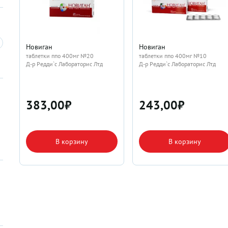
Новиган
Новиган
таблетки ппо 400мг №20
таблетки ппо 400мг №10
Д-р Редди`с Лабораторис Лтд
Д-р Редди`с Лабораторис Лтд
383,00
₽
243,00
₽
В корзину
В корзину