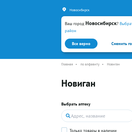
Новосибирск
Новосибирск
Ваш город
?
Выбра
район
Все верно
Сменить г
Каталог
Простуда и гр
Главная
•
по алфавиту
•
Новиган
Новиган
Выбрать аптеку
Только товары в наличии