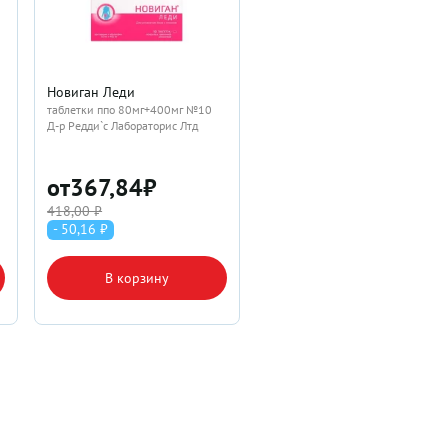
Новиган Леди
таблетки ппо 80мг+400мг №10
Д-р Редди`с Лабораторис Лтд
от
367,84
₽
418,00 ₽
- 50,16 ₽
В корзину