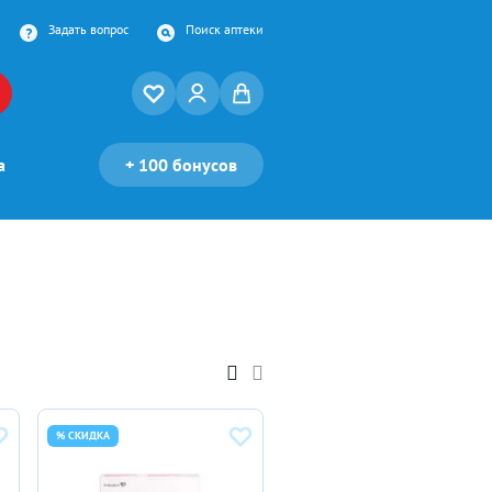
Задать вопрос
Поиск аптеки
а
+
100 бонусов
% СКИДКА