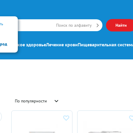
ть
Искать
Поиск по алфавиту
Найти
ород
ипп
Женское здоровье
Лечение крови
Пищеварительная систем
По популярности