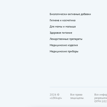
Биологически-активные добавки
Гигиена и косметика
Для мамы и малыша
Здоровое питание
Лекарственные препараты
Медицинские изделия
Медицинские приборы
2026 ©
Все права
Вся инфор
«LEKkupi»
защищены.
разрешен
ОГРН:102