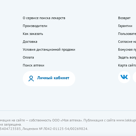
О сервисе поиска лекарств
Возврат
Производители
Гарантии
Как заказать
Пользоват
Доставка
Согласие н
Условия дистанционной продажи
Бонусная 
Оплата
Задать воп
Поиск аптеки
Карта сайт
Личный кабинет
мация на сайте — собственность ООО «Моя аптека». Публикация с сайта www.lekkupi
ия запрещена.
5404723585, Лицензия № Л042-01125-54/00269824.