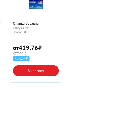
Очанка Звездная
капсулы №30
Эвалар ЗАО
от
419,76
₽
477,00 ₽
- 57,24 ₽
В корзину