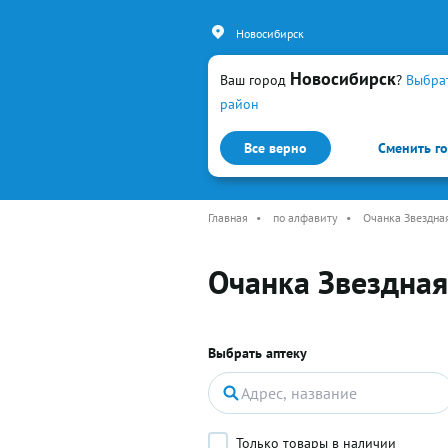
Новосибирск
Новосибирск
Ваш город
?
Выбра
район
Все верно
Сменить г
Каталог
Простуда и гр
Главная
•
по алфавиту
•
Очанка Звездна
Очанка Звездная
Выбрать аптеку
Только товары в наличии