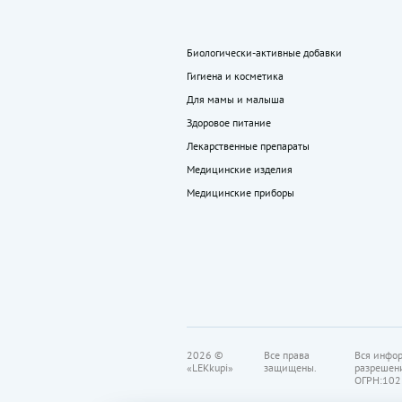
Биологически-активные добавки
Гигиена и косметика
Для мамы и малыша
Здоровое питание
Лекарственные препараты
Медицинские изделия
Медицинские приборы
2026 ©
Все права
Вся инфор
«LEKkupi»
защищены.
разрешен
ОГРН:102