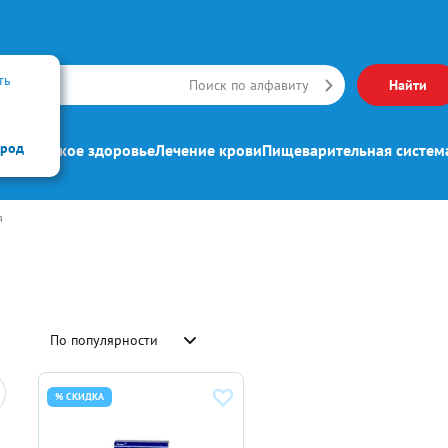
ть
Искать
Поиск по алфавиту
Найти
ород
ипп
Женское здоровье
Лечение крови
Пищеварительная систем
я
По популярности
% СКИДКА