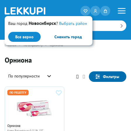
Новосибирск
Ваш город
?
Выбрать район
Искать
Все верно
Сменить город
Главная
•
по алфавиту
•
Орниона
Орниона
По популярности
Фильтры
ПО РЕЦЕПТУ
Орниона
Крем Вагинальный 0.1% 15Г