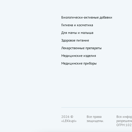
Биологически-активные добавки
Гигиена и косметика
Для мамы и малыша
Здоровое питание
Лекарственные препараты
Медицинские изделия
Медицинские приборы
2026 ©
Все права
Вся инфор
«LEKkupi»
защищены.
разрешен
ОГРН:102