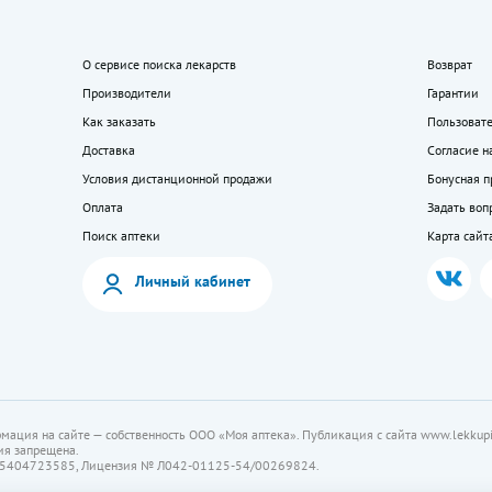
О сервисе поиска лекарств
Возврат
Производители
Гарантии
Как заказать
Пользоват
Доставка
Согласие н
Условия дистанционной продажи
Бонусная 
Оплата
Задать воп
Поиск аптеки
Карта сайт
Личный кабинет
мация на сайте — собственность ООО «Моя аптека». Публикация с сайта www.lekkupi
ия запрещена.
5404723585, Лицензия № Л042-01125-54/00269824.