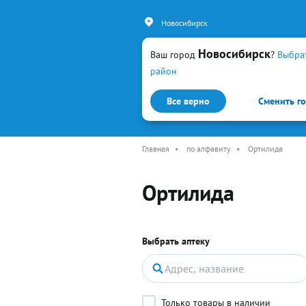
Новосибирск
Новосибирск
Ваш город
?
Выбра
район
Все верно
Сменить г
Каталог
Простуда и гр
Главная
•
по алфавиту
•
Ортилида
Ортилида
Выбрать аптеку
Только товары в наличии