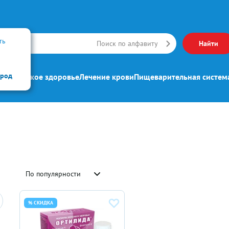
ть
Искать
Поиск по алфавиту
Найти
ород
ипп
Женское здоровье
Лечение крови
Пищеварительная систем
По популярности
% СКИДКА