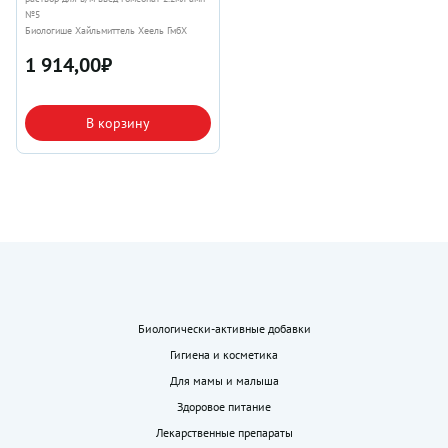
№5
Биологише Хайльмиттель Хеель ГмбХ
1 914,00
₽
В корзину
Биологически-активные добавки
Гигиена и косметика
Для мамы и малыша
Здоровое питание
Лекарственные препараты