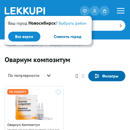
Новосибирск
Ваш город
?
Выбрать район
Искать
Все верно
Сменить город
Главная
•
по алфавиту
•
Овариум композитум
Овариум композитум
По популярности
Фильтры
ПО РЕЦЕПТУ
Овариум Композитум
раствор для в/м введ гомеопат 2.2мл амп