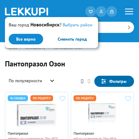
Новосибирск
Ваш город
?
Выбрать район
Искать
Все верно
Сменить город
Главная
•
по алфавиту
•
Пантопразол Озон
Пантопразол Озон
По популярности
Фильтры
% СКИДКА
ПО РЕЦЕПТУ
ПО РЕЦЕПТУ
Пантопразол
Пантопразол
таблетки по кишечнораств 20мг №28
таб по кишечнораств 20мг №14