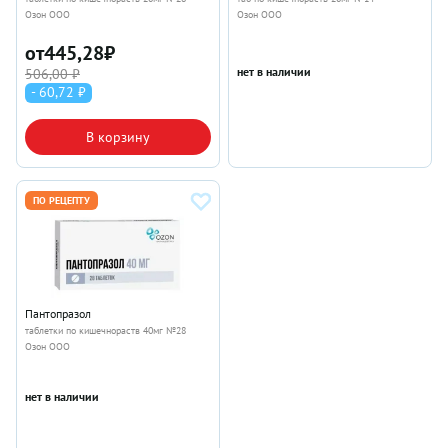
Озон ООО
Озон ООО
от
445,28
₽
нет в наличии
506,00 ₽
- 60,72 ₽
В корзину
ПО РЕЦЕПТУ
Пантопразол
таблетки по кишечнораств 40мг №28
Озон ООО
нет в наличии