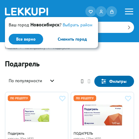
Новосибирск
Ваш город
?
Выбрать район
Искать
Все верно
Сменить город
Главная
•
по алфавиту
•
Подагрель
Подагрель
По популярности
Фильтры
ПО РЕЦЕПТУ
ПО РЕЦЕПТУ
Подагрель
ПОДАГРЕЛЬ
капсулы 80мг №30
капсулы 120мг №30