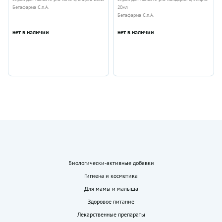
Бетафарма С.п.А.
20мл
Бетафарма С.п.А.
нет в наличии
нет в наличии
Биологически-активные добавки
Гигиена и косметика
Для мамы и малыша
Здоровое питание
Лекарственные препараты