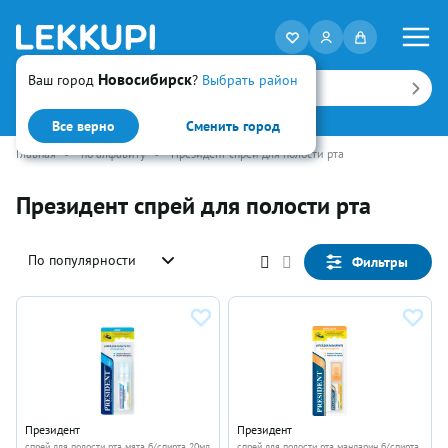
Новосибирск
Ваш город
?
Выбрать район
Искать
Все верно
Сменить город
Главная
•
по алфавиту
•
Президент спрей для полости рта
Президент спрей для полости рта
По популярности
Фильтры
Президент
Президент
спрей для полости рта мята б/спирта 20мл
спрей для полости рта мандарин б/спирта