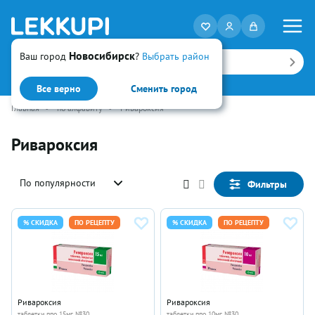
Новосибирск
Ваш город
?
Выбрать район
Искать
Все верно
Сменить город
Главная
•
по алфавиту
•
Ривароксия
Ривароксия
По популярности
Фильтры
% СКИДКА
ПО РЕЦЕПТУ
% СКИДКА
ПО РЕЦЕПТУ
Ривароксия
Ривароксия
таблетки ппо 15мг №30
таблетки ппо 10мг №30