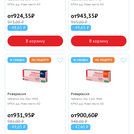
КРКА д.д. Ново место АО
КРКА д.д. Ново место АО
от
924,35
₽
от
943,35
₽
973,00 ₽
993,00 ₽
- 48,65 ₽
- 49,65 ₽
В корзину
В корзину
% СКИДКА
ПО РЕЦЕПТУ
% СКИДКА
ПО РЕЦЕПТУ
Ривароксия
Ривароксия
таблетки ппо 20мг №30
таблетки ппо 2.5мг №60
КРКА д.д. Ново место АО
КРКА д.д. Ново место АО
от
931,95
₽
от
900,60
₽
981,00 ₽
948,00 ₽
- 49,05 ₽
- 47,40 ₽