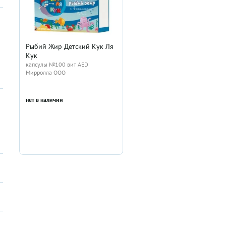
Рыбий Жир Детский Кук Ля
Кук
капсулы №100 вит AED
Мирролла ООО
нет в наличии