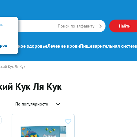
ть
Искать
Поиск по алфавиту
Найти
ород
ипп
Женское здоровье
Лечение крови
Пищеварительная систем
кий Кук Ля Кук
ий Кук Ля Кук
По популярности