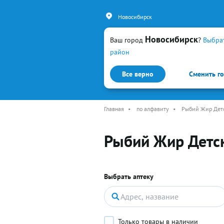
Новосибирск
Новосибирск
Ваш город
?
Выбра
район
Все верно
Сменить г
Каталог
Простуда и гр
Главная
•
по алфавиту
•
Рыбий Жир Детс
Рыбий Жир Детск
Выбрать аптеку
Только товары в наличии