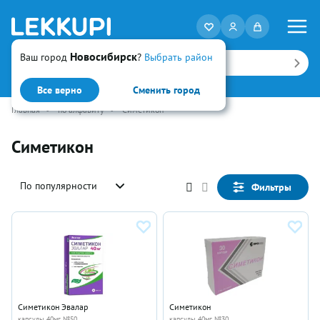
Новосибирск
Ваш город
?
Выбрать район
Искать
Все верно
Сменить город
Главная
•
по алфавиту
•
Симетикон
Симетикон
По популярности
Фильтры
Симетикон Эвалар
Симетикон
капсулы 40мг №50
капсулы 40мг №30