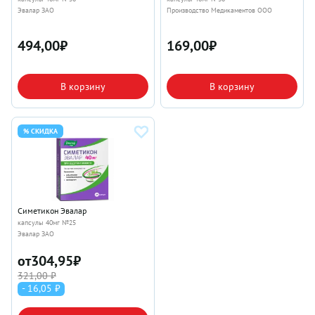
Эвалар ЗАО
Производство Медикаментов ООО
494,00
₽
169,00
₽
В корзину
В корзину
% СКИДКА
Симетикон Эвалар
капсулы 40мг №25
Эвалар ЗАО
от
304,95
₽
321,00 ₽
- 16,05 ₽