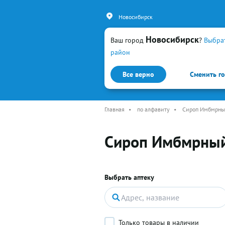
Новосибирск
Новосибирск
Ваш город
?
Выбра
район
Все верно
Сменить г
Каталог
Простуда и гр
Главная
•
по алфавиту
•
Сироп Имбмрны
Сироп Имбмрный
Выбрать аптеку
Только товары в наличии