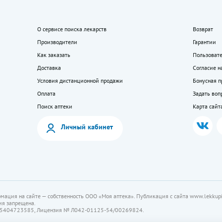
О сервисе поиска лекарств
Возврат
Производители
Гарантии
Как заказать
Пользоват
Доставка
Согласие н
Условия дистанционной продажи
Бонусная 
Оплата
Задать воп
Поиск аптеки
Карта сайт
Личный кабинет
мация на сайте — собственность ООО «Моя аптека». Публикация с сайта www.lekkupi
ия запрещена.
5404723585, Лицензия № Л042-01125-54/00269824.