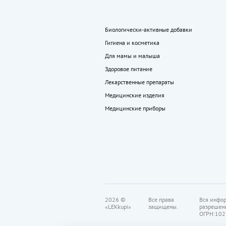
Биологически-активные добавки
Гигиена и косметика
Для мамы и малыша
Здоровое питание
Лекарственные препараты
Медицинские изделия
Медицинские приборы
2026 ©
Все права
Вся инфор
«LEKkupi»
защищены.
разрешен
ОГРН:102