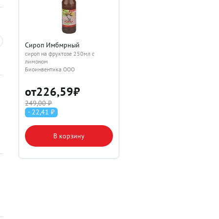
Сироп Имбмрный
сироп на фруктозе 250мл с
лимоном
Биоинвентика ООО
от
226,59
₽
249,00 ₽
- 22,41 ₽
В корзину