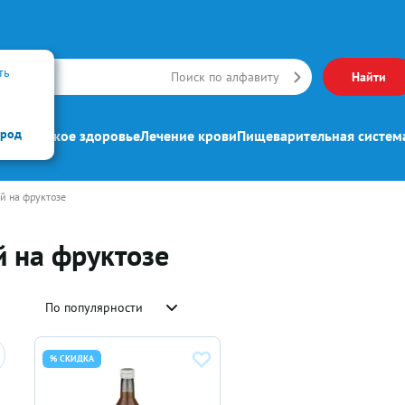
ть
Искать
Поиск по алфавиту
Найти
ород
ипп
Женское здоровье
Лечение крови
Пищеварительная систем
й на фруктозе
 на фруктозе
По популярности
% СКИДКА