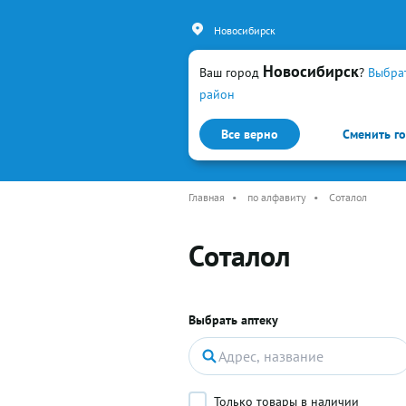
Новосибирск
Новосибирск
Ваш город
?
Выбра
район
Все верно
Сменить г
Каталог
Простуда и гр
Главная
•
по алфавиту
•
Соталол
Соталол
Выбрать аптеку
Только товары в наличии