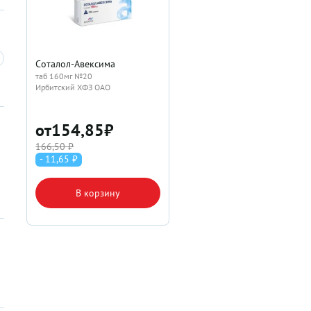
Соталол-Авексима
таб 160мг №20
Ирбитский ХФЗ ОАО
от
154,85
₽
166,50 ₽
- 11,65 ₽
В корзину