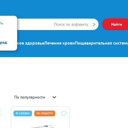
ть
Искать
Поиск по алфавиту
Найти
ород
ипп
Женское здоровье
Лечение крови
Пищеварительная систем
По популярности
% СКИДКА
ПО РЕЦЕПТУ