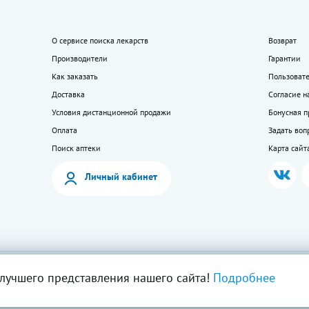
О сервисе поиска лекарств
Возврат
Производители
Гарантии
Как заказать
Пользоват
Доставка
Согласие н
Условия дистанционной продажи
Бонусная 
Оплата
Задать воп
Поиск аптеки
Карта сайт
Личный кабинет
мация на сайте — собственность ООО «Моя аптека». Публикация с сайта www.lekkupi
лучшего представления нашего сайта!
Подробнее
ия запрещена.
5404723585, Лицензия № Л042-01125-54/00269824.