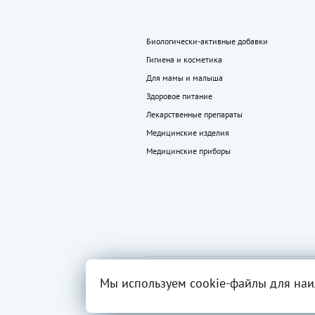
Биологически-активные добавки
Гигиена и косметика
Для мамы и малыша
Здоровое питание
Лекарственные препараты
Медицинские изделия
Медицинские приборы
2026 ©
Все права
Вся инфор
Мы используем cookie-файлы для наи
«LEKkupi»
защищены.
разрешен
ОГРН:102