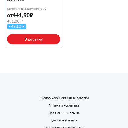
Органик Фармасьютикалз ООО
от
441,90
₽
491,00 ₽
- 49,10 ₽
В корзину
Биологически-активные добавки
Гигиена и косметика
Для мамы и малыша
Здоровое питание
Лекарственные препараты