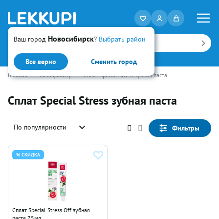
Новосибирск
Ваш город
?
Выбрать район
Искать
Все верно
Сменить город
Главная
•
по алфавиту
•
Сплат Special Stress зубная паста
Сплат Special Stress зубная паста
По популярности
Фильтры
% СКИДКА
Сплат Special Stress Off зубная
паста 75мл