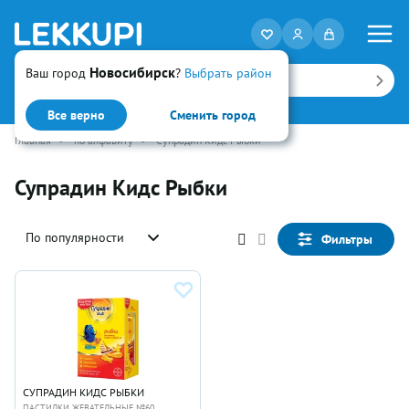
Новосибирск
Ваш город
?
Выбрать район
Искать
Все верно
Сменить город
Главная
•
по алфавиту
•
Супрадин Кидс Рыбки
Супрадин Кидс Рыбки
По популярности
Фильтры
СУПРАДИН КИДС РЫБКИ
ПАСТИЛКИ ЖЕВАТЕЛЬНЫЕ №60