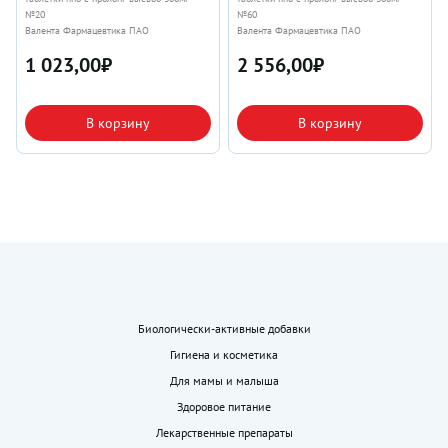
№20
№60
Валента Фармацевтика ПАО
Валента Фармацевтика ПАО
1 023,00
₽
2 556,00
₽
В корзину
В корзину
Биологически-активные добавки
Гигиена и косметика
Для мамы и малыша
Здоровое питание
Лекарственные препараты