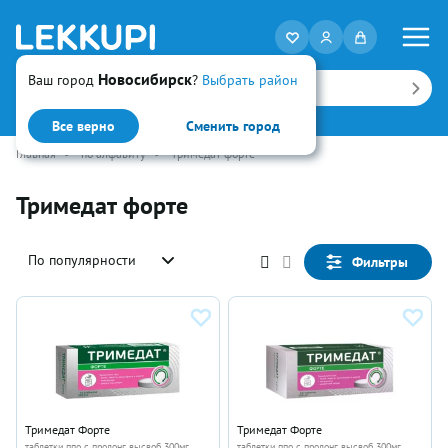
Новосибирск
Ваш город
?
Выбрать район
Искать
Все верно
Сменить город
Главная
•
по алфавиту
•
Тримедат форте
Тримедат форте
По популярности
Фильтры
Тримедат Форте
Тримедат Форте
таблетки ппо с пролонг высвоб 300мг
таблетки ппо с пролонг высвоб 300мг