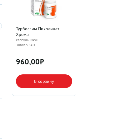
Турбослим Пиколинат
Хрома
капсулы №90
Эвалар ЗАО
960,00
₽
В корзину