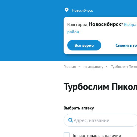
Новосибирск
Новосибирск
Ваш город
?
Выбра
район
Все верно
Сменить г
Каталог
Простуда и гр
Главная
•
по алфавиту
•
Турбослим Пико
Турбослим Пико
Выбрать аптеку
Только товары в наличии