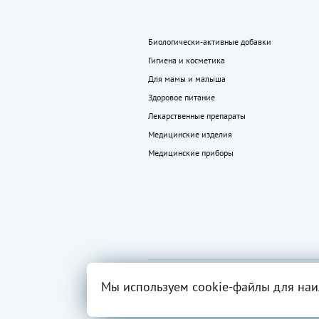
Биологически-активные добавки
Гигиена и косметика
Для мамы и малыша
Здоровое питание
Лекарственные препараты
Медицинские изделия
Медицинские приборы
2026 ©
Все права
Вся инфор
Мы используем cookie-файлы для наи
«LEKkupi»
защищены.
разрешен
ОГРН:102