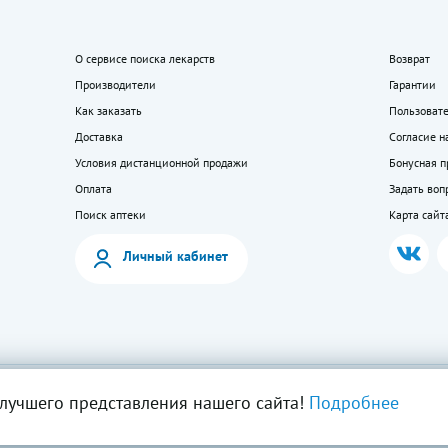
О сервисе поиска лекарств
Возврат
Производители
Гарантии
Как заказать
Пользоват
Доставка
Согласие н
Условия дистанционной продажи
Бонусная 
Оплата
Задать воп
Поиск аптеки
Карта сайт
Личный кабинет
мация на сайте — собственность ООО «Моя аптека». Публикация с сайта www.lekkupi
лучшего представления нашего сайта!
Подробнее
ия запрещена.
5404723585, Лицензия № Л042-01125-54/00269824.