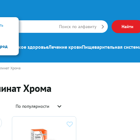
ть
Искать
Поиск по алфавиту
Найти
ород
ипп
Женское здоровье
Лечение крови
Пищеварительная систем
линат Хрома
линат Хрома
По популярности