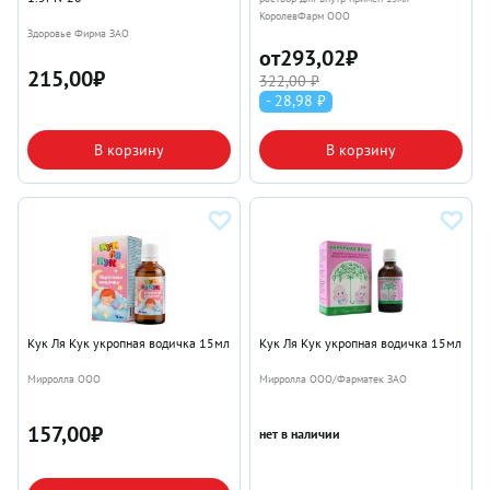
КоролевФарм ООО
Здоровье Фирма ЗАО
от
293,02
₽
215,00
₽
322,00 ₽
- 28,98 ₽
В корзину
В корзину
Кук Ля Кук укропная водичка 15мл
Кук Ля Кук укропная водичка 15мл
Мирролла ООО
Мирролла ООО/Фарматек ЗАО
157,00
₽
нет в наличии