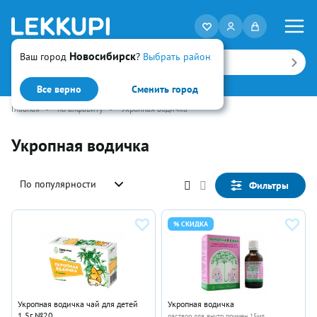
Новосибирск
Ваш город
?
Выбрать район
Искать
Все верно
Сменить город
Главная
•
по алфавиту
•
Укропная водичка
Укропная водичка
По популярности
Фильтры
% СКИДКА
Укропная водичка чай для детей
Укропная водичка
1.5г №20
раствор для внутр примен 15мл