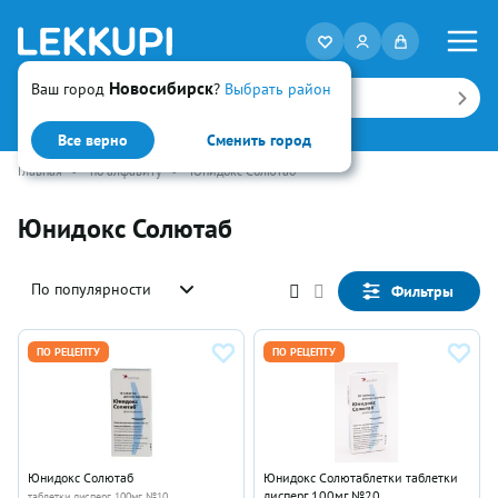
Новосибирск
Ваш город
?
Выбрать район
Искать
Все верно
Сменить город
Главная
•
по алфавиту
•
Юнидокс Солютаб
Юнидокс Солютаб
По популярности
Фильтры
ПО РЕЦЕПТУ
ПО РЕЦЕПТУ
Юнидокс Солютаб
Юнидокс Солютаблетки таблетки
дисперг 100мг №20
таблетки дисперг 100мг №10