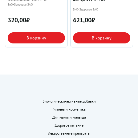
ЗиО-Здоровье ЗАО
ЗиО-Здоровье ЗАО
320,00
₽
621,00
₽
В корзину
В корзину
Биологически-активные добавки
Гигиена и косметика
Для мамы и малыша
Здоровое питание
Лекарственные препараты