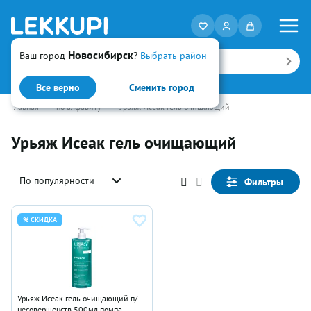
Новосибирск
Ваш город
?
Выбрать район
Искать
Все верно
Сменить город
Главная
•
по алфавиту
•
Урьяж Исеак гель очищающий
Урьяж Исеак гель очищающий
По популярности
Фильтры
% СКИДКА
Урьяж Исеак гель очищающий п/
несовершенств 500мл помпа