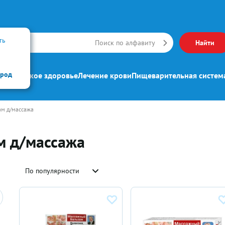
ть
Искать
Поиск по алфавиту
Найти
ород
ипп
Женское здоровье
Лечение крови
Пищеварительная систем
ам д/массажа
м д/массажа
По популярности