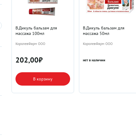
В.Дикуль бальзам для
В.Дикуль бальзам для
массажа 100мл
массажа 50мл
КоролевФарм ООО
КоролевФарм ООО
202,00
₽
нет в наличии
В корзину