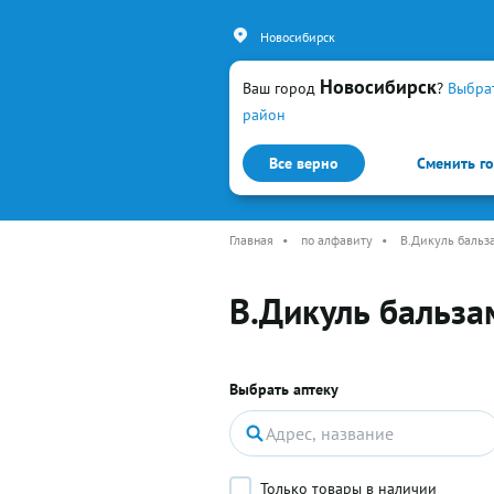
Новосибирск
Новосибирск
Ваш город
?
Выбра
район
Все верно
Сменить г
Каталог
Простуда и гр
Главная
•
по алфавиту
•
В.Дикуль бальз
В.Дикуль бальза
Выбрать аптеку
Только товары в наличии