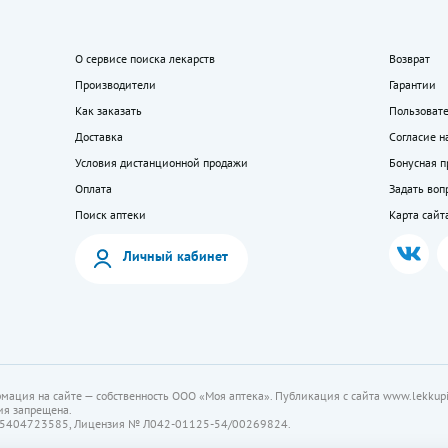
О сервисе поиска лекарств
Возврат
Производители
Гарантии
Как заказать
Пользоват
Доставка
Согласие н
Условия дистанционной продажи
Бонусная 
Оплата
Задать воп
Поиск аптеки
Карта сайт
Личный кабинет
мация на сайте — собственность ООО «Моя аптека». Публикация с сайта www.lekkupi
ия запрещена.
5404723585, Лицензия № Л042-01125-54/00269824.