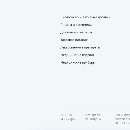
Биологически-активные добавки
Гигиена и косметика
Для мамы и малыша
Здоровое питание
Лекарственные препараты
Медицинские изделия
Медицинские приборы
2026 ©
Все права
Вся инфор
«LEKkupi»
защищены.
разрешен
ОГРН:102