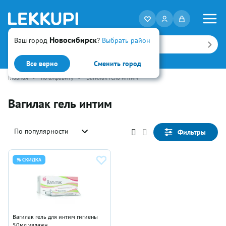
Новосибирск
Ваш город
?
Выбрать район
Искать
Все верно
Сменить город
Главная
•
по алфавиту
•
Вагилак гель интим
Вагилак гель интим
По популярности
Фильтры
% СКИДКА
Вагилак гель для интим гигиены
50мл увлажн