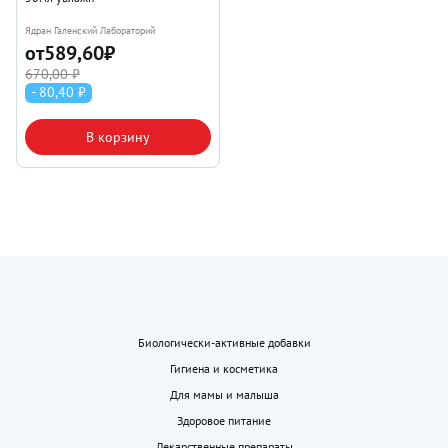
Ядран Галенский Лабораторий
от
589,60
₽
670,00 ₽
- 80,40 ₽
В корзину
Биологически-активные добавки
Гигиена и косметика
Для мамы и малыша
Здоровое питание
Лекарственные препараты