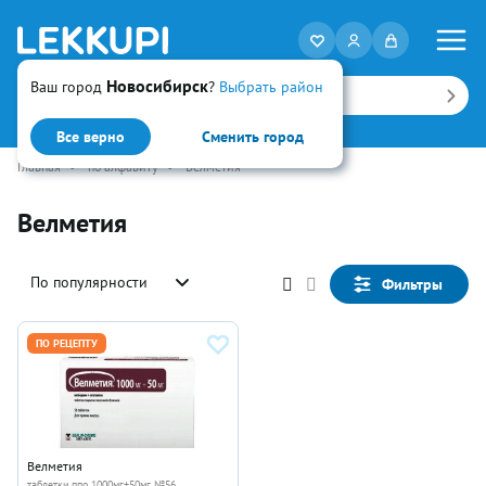
Новосибирск
Ваш город
?
Выбрать район
Искать
Все верно
Сменить город
Главная
•
по алфавиту
•
Велметия
Велметия
По популярности
Фильтры
ПО РЕЦЕПТУ
Велметия
таблетки ппо 1000мг+50мг №56